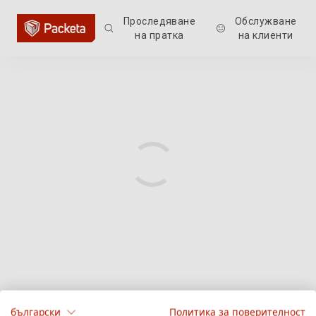
Проследяване
Обслужване
на пратка
на клиенти
български
Политика за поверителност