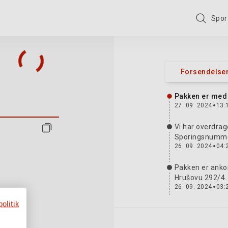
Spor
 Z 106 0893 460
Forsendelsen
Pakken er med 
27. 09. 2024
13:
Vi har overdrag
Sporingsnumm
26. 09. 2024
04:
Pakken er ankom
Hrušovu 292/4. V
26. 09. 2024
03:
olitik
Vi modtog pakke
Bernolákovo, 
24. 09. 2024
11: