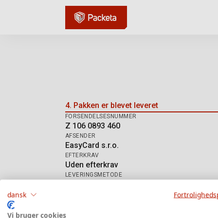
Sporing af forsendelse:
4. Pakken er blevet leveret
FORSENDELSESNUMMER
Z 106 0893 460
AFSENDER
EasyCard s.r.o.
EFTERKRAV
Uden efterkrav
LEVERINGSMETODE
DE Hermes HD
dansk
Fortrolighedsp
Vi bruger cookies