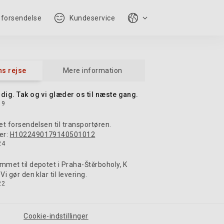
 forsendelse
Kundeservice
s rejse
Mere information
dig. Tak og vi glæder os til næste gang.
19
et forsendelsen til transportøren.
er:
H1022490179140501012
24
met til depotet i Praha-Štěrboholy, K
i gør den klar til levering.
22
n til transport. DEPO Bratislava,
Ampérova
Cookie-indstillinger
20