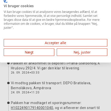
Vi bruger cookies
Vi kan bruge cookies til at analysere vores besøgendes adfærd, til at
Forsendelsens rejse
Mere information
forbedre vores hjemmeside, til at vise personligt indhold. Samlet set
bruges disse data til at give en bedre hjemmesideoplevelse. For mere
information om de cookies, vi bruger, skal du klikke på knappen "Nej,
Pakken er med dig. Tak og vi glæder os til næste
juster".
gang.
27. 09. 2024
12:21
Accepter alle
Vi har overdraget forsendelsen til transportøren.
Sporingsnummer:
H1022490179140001040
Nægt
Nej, juster
26. 09. 2024
04:24
Pakken er ankommet til depotet i Praha-Štěrboholy, K
Hrušovu 292/4. Vi gør den klar til levering.
26. 09. 2024
03:33
Vi modtog pakken til transport. DEPO Bratislava,
Bernolákovo, Ampérova
24. 09. 2024
11:20
Pakken har modtaget et sporingsnummer:
H1022490179140001040
, og vi afleverer den snart til