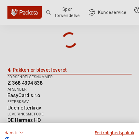
Spor
Kundeservice
forsendelse
Sporing af forsendelse: Z 368 439
4. Pakken er blevet leveret
FORSENDELSESNUMMER
Z 368 4394 838
AFSENDER
EasyCard s.r.o.
EFTERKRAV
Uden efterkrav
LEVERINGSMETODE
DE Hermes HD
dansk
Fortrolighedspolitik