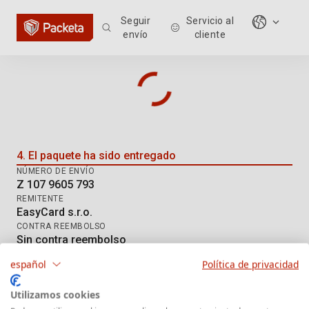
Seguir
Servicio al
envío
cliente
Seguimiento del envío: Z 107 960
4. El paquete ha sido entregado
NÚMERO DE ENVÍO
Z 107 9605 793
REMITENTE
EasyCard s.r.o.
CONTRA REEMBOLSO
Sin contra reembolso
MÉTODO DE ENTREGA
español
Política de privacidad
DE Hermes HD
Utilizamos cookies