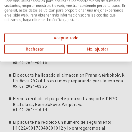
Podemos utilizar cookies para analizar el comportamiento de nuestros
visitantes, mejorar nuestro sitio web, mostrar contenido personalizado. En
general, estos datos se utilizan para proporcionar una mejor experiencia
Ruta del envío
Más información
en el sitio web. Para obtener más información sobre las cookies que
utilizamos, haga clic en el botón "No, ajustar".
El paquete está contigo. Gracias y esperamos la
próxima vez.
Aceptar todo
06. 09. 2024
16:53
Rechazar
No, ajustar
Hemos entregado el paquete al transportista. Número
de seguimiento:
H1022490176348601012
05. 09. 2024
04:16
El paquete ha llegado al almacén en Praha-Štěrboholy, K
Hrušovu 292/4. Lo estamos preparando para la entrega.
05. 09. 2024
03:25
Hemos recibido el paquete para su transporte. DEPO
Bratislava, Bernolákovo, Ampérova
04. 09. 2024
16:14
El paquete ha recibido un número de seguimiento:
H1022490176348601012
y lo entregaremos al