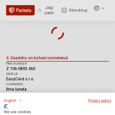
Jälgi
Klienditugi
pakki
Paki jälgimine: Z 106 0893 460
4. Saadetis on kohale toimetatud
PAKI NUMBER
Z 106 0893 460
SAATJA
EasyCard s.r.o.
LUNAMAKS
Ilma lunata
KÄTTETOIMETAMISE VIIS
DE Hermes HD
English
Privacy policy
We use cookies