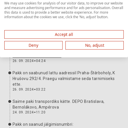
We may use cookies for analysis of our visitor data, to improve our website
and measure advertising performance and for ads personalisation. Overall
this data is used to provide a better website experience. For more
Paki teekond
Rohkem teavet
information about the cookies we use, click the ‘No, adjust’ button.
Pakk on kaasas. Täname teid ja ootame järgmist
korda.
Accept all
27. 09. 2024
13:19
Deny
No, adjust
Oleme saadetise edastanud vedajale. Jälgimisnumber:
H1022490179140501012
26. 09. 2024
04:24
Pakk on saabunud lattu aadressil Praha-Štěrboholy, K
Hrušovu 292/4. Praegu valmistame seda tarnimiseks
ette.
26. 09. 2024
03:22
Saime paki transpordiks kätte. DEPO Bratislava,
Bernolákovo, Ampérova
24. 09. 2024
11:20
Pakk on saanud jälgimisnumbri: