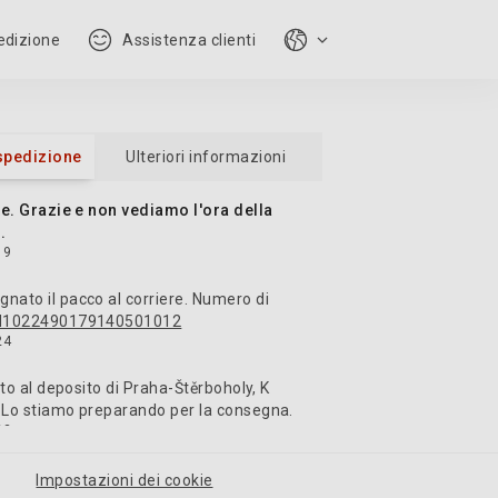
pedizione
Assistenza clienti
spedizione
Ulteriori informazioni
te. Grazie e non vediamo l'ora della
.
19
ato il pacco al corriere. Numero di
H1022490179140501012
24
ato al deposito di Praha-Štěrboholy, K
 Lo stiamo preparando per la consegna.
22
o il pacco per il trasporto. DEPO
Impostazioni dei cookie