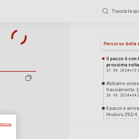
Traccia la s
izione: Z 106 0893 460
Percorso della 
Il pacco è con 
prossima volta
27. 09. 2024
13:
Abbiamo consegn
tracciamento:
26. 09. 2024
04:
Il pacco è arriv
Hrušovu 292/4.
26. 09. 2024
03:
atezza
Abbiamo ricevut