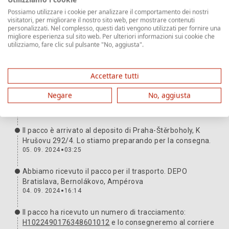
Possiamo utilizzare i cookie per analizzare il comportamento dei nostri
Percorso della
visitatori, per migliorare il nostro sito web, per mostrare contenuti
Ulteriori informazioni
personalizzati. Nel complesso, questi dati vengono utilizzati per fornire una
spedizione
migliore esperienza sul sito web. Per ulteriori informazioni sui cookie che
utilizziamo, fare clic sul pulsante "No, aggiusta".
Il pacco è con te. Grazie e non vediamo l'ora della
prossima volta.
06. 09. 2024
16:53
Accettare tutti
Abbiamo consegnato il pacco al corriere. Numero di
Negare
No, aggiusta
tracciamento:
H1022490176348601012
05. 09. 2024
04:16
Il pacco è arrivato al deposito di Praha-Štěrboholy, K
Hrušovu 292/4. Lo stiamo preparando per la consegna.
05. 09. 2024
03:25
Abbiamo ricevuto il pacco per il trasporto. DEPO
Bratislava, Bernolákovo, Ampérova
04. 09. 2024
16:14
Il pacco ha ricevuto un numero di tracciamento:
H1022490176348601012
e lo consegneremo al corriere