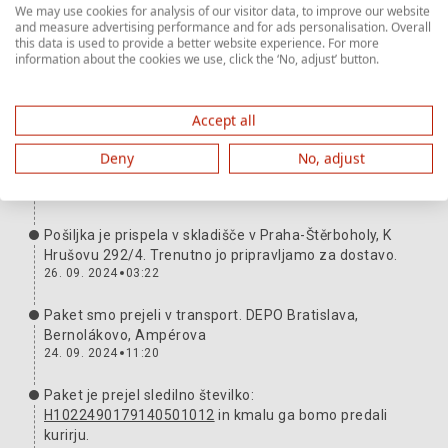
We may use cookies for analysis of our visitor data, to improve our website
and measure advertising performance and for ads personalisation. Overall
this data is used to provide a better website experience. For more
Pot pošiljke
Več informacij
information about the cookies we use, click the ‘No, adjust’ button.
Paket je pri vas. Hvala in veselimo se naslednjič.
27. 09. 2024
13:19
Accept all
Pakete smo predali prevozniku. Številka za sledenje:
Deny
No, adjust
H1022490179140501012
26. 09. 2024
04:24
Pošiljka je prispela v skladišče v Praha-Štěrboholy, K
Hrušovu 292/4. Trenutno jo pripravljamo za dostavo.
26. 09. 2024
03:22
Paket smo prejeli v transport. DEPO Bratislava,
Bernolákovo, Ampérova
24. 09. 2024
11:20
Paket je prejel sledilno številko:
H1022490179140501012
in kmalu ga bomo predali
kurirju.