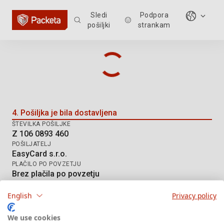
Sledi
Podpora
pošiljki
strankam
Sledenje pošiljki: Z 106 0893 460
4. Pošiljka je bila dostavljena
ŠTEVILKA POŠILJKE
Z 106 0893 460
POŠILJATELJ
EasyCard s.r.o.
PLAČILO PO POVZETJU
Brez plačila po povzetju
NAČIN DOSTAVE
DE Hermes HD
English
Privacy policy
We use cookies