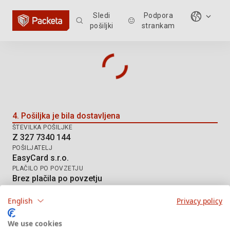
Sledi
Podpora
pošiljki
strankam
Sledenje pošiljki: Z 327 7340 144
4. Pošiljka je bila dostavljena
ŠTEVILKA POŠILJKE
Z 327 7340 144
POŠILJATELJ
EasyCard s.r.o.
PLAČILO PO POVZETJU
Brez plačila po povzetju
NAČIN DOSTAVE
AT DPD HD
English
Privacy policy
We use cookies