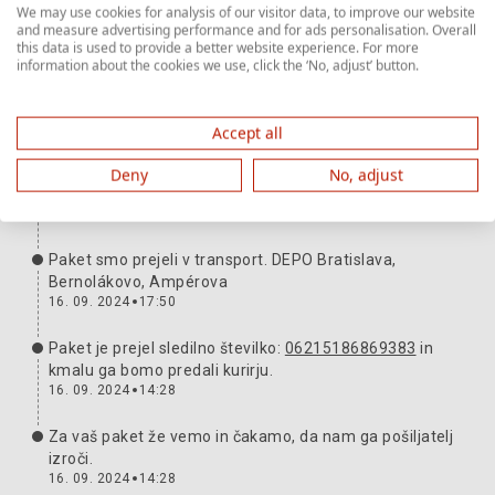
We may use cookies for analysis of our visitor data, to improve our website
and measure advertising performance and for ads personalisation. Overall
this data is used to provide a better website experience. For more
Pot pošiljke
Več informacij
information about the cookies we use, click the ‘No, adjust’ button.
Paket je pri vas. Hvala in veselimo se naslednjič.
24. 09. 2024
00:00
Accept all
Pakete smo predali prevozniku. Številka za sledenje:
Deny
No, adjust
06215186869383
16. 09. 2024
21:59
Paket smo prejeli v transport. DEPO Bratislava,
Bernolákovo, Ampérova
16. 09. 2024
17:50
Paket je prejel sledilno številko:
06215186869383
in
kmalu ga bomo predali kurirju.
16. 09. 2024
14:28
Za vaš paket že vemo in čakamo, da nam ga pošiljatelj
izroči.
16. 09. 2024
14:28