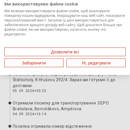
Ми використовуємо файли cookie
Ми можемо використовувати файли cookie, щоб аналізувати
Шлях відправлення
Додаткова інформація
поведінку наших відвідувачів, покращувати наш веб-сайт, показувати
персоналізований вміст. Загалом ці дані використовуються для
забезпечення кращого досвіду веб-сайту. Щоб дізнатися більше про
Посилка з вами. Дякуємо і чекаємо наступного
файли cookie, які ми використовуємо, натисніть кнопку «Ні,
разу.
редагувати».
06. 09. 2024
16:53
Ми передали відправлення перевізнику. Номер для
Дозволити всі
відстеження:
H1022490176348601012
05. 09. 2024
04:16
Заборонити
Ні, редагувати
Посилка прибула на дистрибуційний центр у Praha-
Štěrboholy, K Hrušovu 292/4. Зараз ми готуємо її до
доставки.
05. 09. 2024
03:25
Отримали посилку для транспортування. DEPO
Bratislava, Bernolákovo, Ampérova
04. 09. 2024
16:14
Посилка отримала номер відстеження: