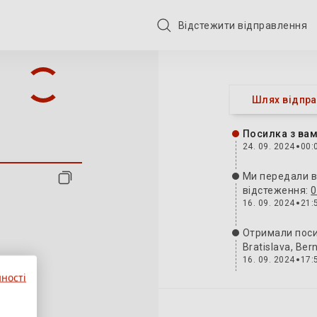
Відстежити відправлення
ння: Z 327 7340 144
Шлях відпр
Посилка з вам
24. 09. 2024
00:
Ми передали в
відстеження:
0
16. 09. 2024
21:
Отримали поси
Bratislava, Be
16. 09. 2024
17:
ності
Посилка отрим
062151868693
16. 09. 2024
14: