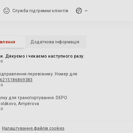
Служба підтримки клієнтів
авлення
Додаткова інформація
и. Дякуємо і чекаємо наступного разу.
00
ідправлення перевізнику. Номер для
6215186869383
59
лку для транспортування. DEPO
rnolákovo, Ampérova
50
ала номер відстеження:
83
і незабаром ми передамо її кур'єру.
Налаштування файлів cookies
28