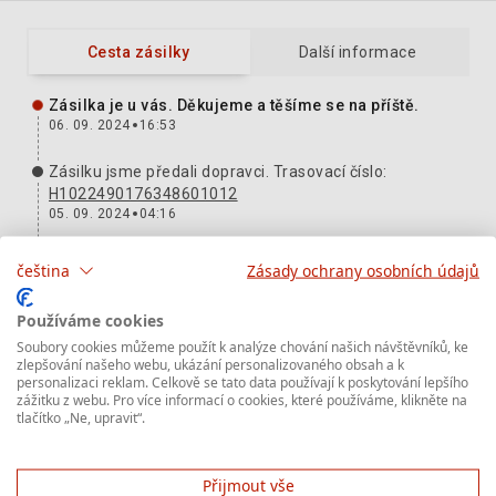
Cesta zásilky
Další informace
Zásilka je u vás. Děkujeme a těšíme se na příště.
06. 09. 2024
16:53
Zásilku jsme předali dopravci. Trasovací číslo:
H1022490176348601012
05. 09. 2024
04:16
Zásilka dorazila na depo Praha-Štěrboholy, K Hrušovu
čeština
Zásady ochrany osobních údajů
292/4. Právě ji připravujeme k doručování.
05. 09. 2024
03:25
Používáme cookies
Soubory cookies můžeme použít k analýze chování našich návštěvníků, ke
Zásilku jsme v pořádku přijali do přepravy. DEPO
zlepšování našeho webu, ukázání personalizovaného obsah a k
Bratislava, Bernolákovo, Ampérova
personalizaci reklam. Celkově se tato data používají k poskytování lepšího
04. 09. 2024
16:14
zážitku z webu. Pro více informací o cookies, které používáme, klikněte na
tlačítko „Ne, upravit“.
Zásilka dostala trasovací číslo:
H1022490176348601012
a brzy ji předáme dopravci.
03. 09. 2024
11:48
Přijmout vše