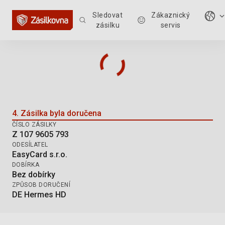
Sledovat
Zákaznický
zásilku
servis
Sledování zásilky: Z 107 9605 793
4. Zásilka byla doručena
ČÍSLO ZÁSILKY
Z 107 9605 793
ODESÍLATEL
EasyCard s.r.o.
DOBÍRKA
Bez dobírky
ZPŮSOB DORUČENÍ
DE Hermes HD