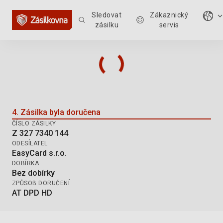
Sledovat
Zákaznický
zásilku
servis
Sledování zásilky: Z 327 7340 144
4. Zásilka byla doručena
ČÍSLO ZÁSILKY
Z 327 7340 144
ODESÍLATEL
EasyCard s.r.o.
DOBÍRKA
Bez dobírky
ZPŮSOB DORUČENÍ
AT DPD HD