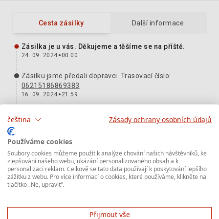
Cesta zásilky
Další informace
Zásilka je u vás. Děkujeme a těšíme se na příště.
24. 09. 2024
00:00
Zásilku jsme předali dopravci. Trasovací číslo:
06215186869383
16. 09. 2024
21:59
Zásilku jsme v pořádku přijali do přepravy. DEPO
čeština
Zásady ochrany osobních údajů
Bratislava, Bernolákovo, Ampérova
16. 09. 2024
17:50
Používáme cookies
Soubory cookies můžeme použít k analýze chování našich návštěvníků, ke
Zásilka dostala trasovací číslo:
06215186869383
a brzy
zlepšování našeho webu, ukázání personalizovaného obsah a k
ji předáme dopravci.
personalizaci reklam. Celkově se tato data používají k poskytování lepšího
16. 09. 2024
14:28
zážitku z webu. Pro více informací o cookies, které používáme, klikněte na
tlačítko „Ne, upravit“.
O vaší zásilce už víme a čekáme, až nám ji odesílatel
předá.
16. 09. 2024
14:28
Přijmout vše