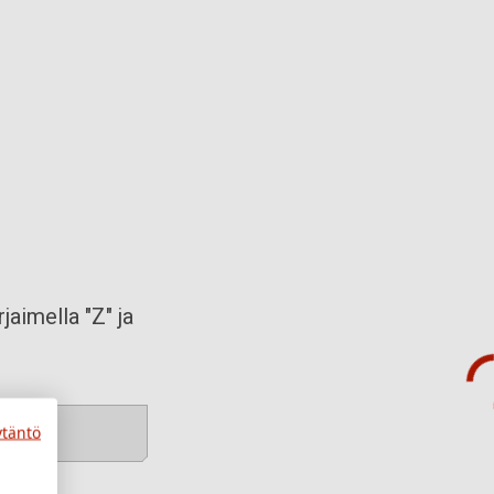
jaimella "Z" ja
ytäntö