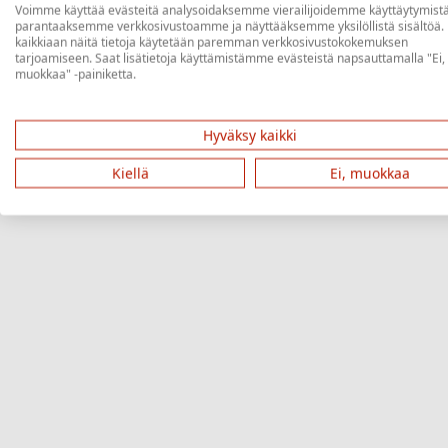
Mistä löydän lähetysnumeron?
Voimme käyttää evästeitä analysoidaksemme vierailijoidemme käyttäytymistä
parantaaksemme verkkosivustoamme ja näyttääksemme yksilöllistä sisältöä.
kaikkiaan näitä tietoja käytetään paremman verkkosivustokokemuksen
tarjoamiseen. Saat lisätietoja käyttämistämme evästeistä napsauttamalla "Ei,
Etsi
muokkaa" -painiketta.
Hyväksy kaikki
Kiellä
Ei, muokkaa