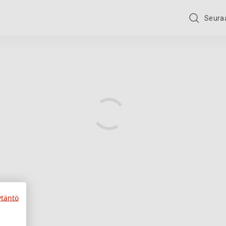
Seuraa
ytäntö