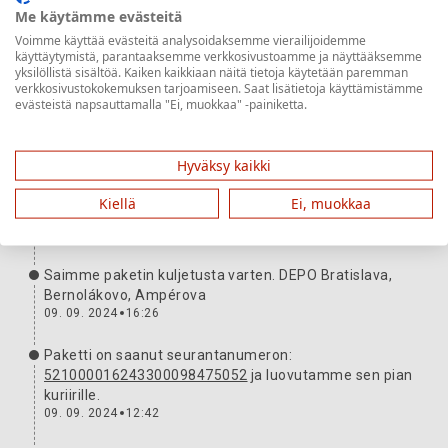
Me käytämme evästeitä
Voimme käyttää evästeitä analysoidaksemme vierailijoidemme
Lähetyksen reitti
Lisätietoja
käyttäytymistä, parantaaksemme verkkosivustoamme ja näyttääksemme
yksilöllistä sisältöä. Kaiken kaikkiaan näitä tietoja käytetään paremman
verkkosivustokokemuksen tarjoamiseen. Saat lisätietoja käyttämistämme
Paketti on mukanasi. Kiitos ja odotamme innolla
evästeistä napsauttamalla "Ei, muokkaa" -painiketta.
seuraavaa kertaa.
12. 09. 2024
17:08
Hyväksy kaikki
Lähetys on saapunut varastolle osoitteessa Bielsko-
Biała, Księdza Józefa Londzina 106. Valmistelemme
Kiellä
Ei, muokkaa
sitä parhaillaan toimitukseen.
11. 09. 2024
09:24
Saimme paketin kuljetusta varten. DEPO Bratislava,
Bernolákovo, Ampérova
09. 09. 2024
16:26
Paketti on saanut seurantanumeron:
521000016243300098475052
ja luovutamme sen pian
kuriirille.
09. 09. 2024
12:42