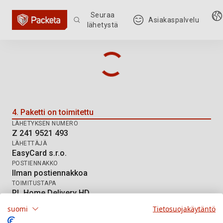
Seuraa
Asiakaspalvelu
lähetystä
Lähetyksen seuranta: Z 241 9521 
4. Paketti on toimitettu
LÄHETYKSEN NUMERO
Z 241 9521 493
LÄHETTÄJÄ
EasyCard s.r.o.
POSTIENNAKKO
Ilman postiennakkoa
TOIMITUSTAPA
PL Home Delivery HD
suomi
Tietosuojakäytäntö