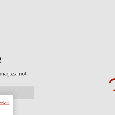
e
somagszámot.
yelvek