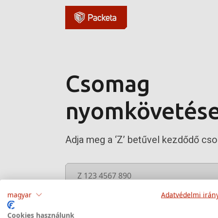
Csomag
nyomkövetés
Adja meg a ‘Z’ betűvel kezdődő c
magyar
Adatvédelmi irán
Hol találom a csomagszámot?
Cookies használunk