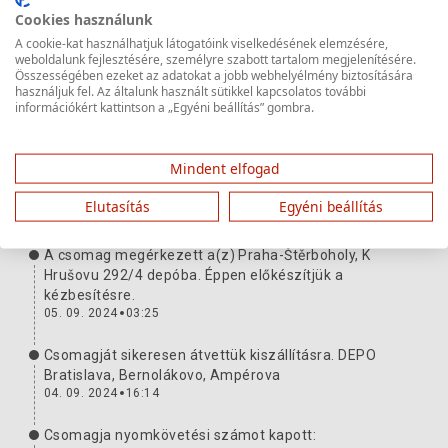
Cookies használunk
A cookie-kat használhatjuk látogatóink viselkedésének elemzésére,
Csomag útja
Bővebb információ
weboldalunk fejlesztésére, személyre szabott tartalom megjelenítésére.
Összességében ezeket az adatokat a jobb webhelyélmény biztosítására
használjuk fel. Az általunk használt sütikkel kapcsolatos további
Csomagja kiszállításra került. Köszönjük, hogy
információkért kattintson a „Egyéni beállítás” gombra.
minket választott!
06. 09. 2024
16:53
Mindent elfogad
A küldeményt átadták a fuvarozónak. Nyomkövetési
szám:
H1022490176348601012
Elutasítás
Egyéni beállítás
05. 09. 2024
04:16
A csomag megérkezett a(z) Praha-Štěrboholy, K
Hrušovu 292/4 depóba. Éppen előkészítjük a
kézbesítésre.
05. 09. 2024
03:25
Csomagját sikeresen átvettük kiszállításra. DEPO
Bratislava, Bernolákovo, Ampérova
04. 09. 2024
16:14
Csomagja nyomkövetési számot kapott: