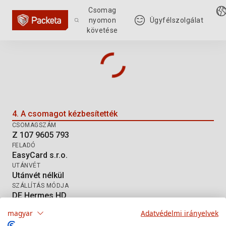
Csomag
nyomon
Ügyfélszolgálat
követése
Csomag nyomkövetése: Z 107 96
4. A csomagot kézbesítették
CSOMAGSZÁM
Z 107 9605 793
FELADÓ
EasyCard s.r.o.
UTÁNVÉT
Utánvét nélkül
SZÁLLÍTÁS MÓDJA
DE Hermes HD
magyar
Adatvédelmi irányelvek