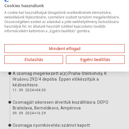
Cookies használunk
A cookie-kat használhatjuk látogatóink viselkedésének elemzésére,
Csomag útja
Bővebb információ
weboldalunk fejlesztésére, személyre szabott tartalom megjelenítésére.
Összességében ezeket az adatokat a jobb webhelyélmény biztosítására
használjuk fel. Az általunk használt sütikkel kapcsolatos további
Csomagja kiszállításra került. Köszönjük, hogy
információkért kattintson a „Egyéni beállítás” gombra.
minket választott!
13. 09. 2024
14:42
Mindent elfogad
A küldeményt átadták a fuvarozónak. Nyomkövetési
szám:
H1022490177162901047
Elutasítás
Egyéni beállítás
11. 09. 2024
05:02
A csomag megérkezett a(z) Praha-Štěrboholy, K
Hrušovu 292/4 depóba. Éppen előkészítjük a
kézbesítésre.
11. 09. 2024
04:30
Csomagját sikeresen átvettük kiszállításra. DEPO
Bratislava, Bernolákovo, Ampérova
09. 09. 2024
16:29
Csomagja nyomkövetési számot kapott: