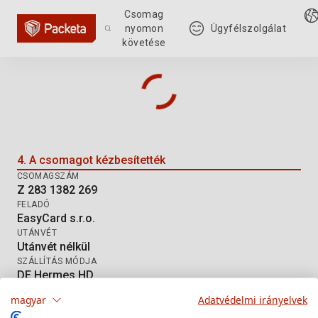
Csomag
nyomon
Ügyfélszolgálat
követése
Csomag nyomkövetése: Z 283 13
4. A csomagot kézbesítették
CSOMAGSZÁM
Z 283 1382 269
FELADÓ
EasyCard s.r.o.
UTÁNVÉT
Utánvét nélkül
SZÁLLÍTÁS MÓDJA
DE Hermes HD
magyar
Adatvédelmi irányelvek