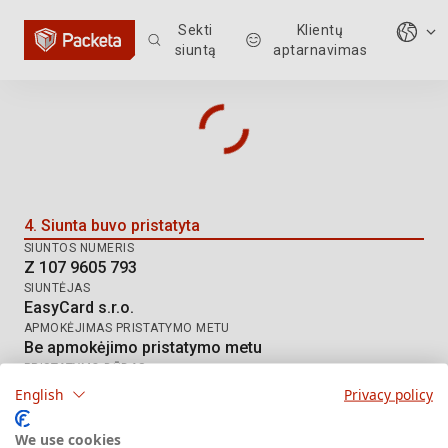
Sekti
Klientų
siuntą
aptarnavimas
Siuntos sekimas: Z 107 9605 793
4. Siunta buvo pristatyta
SIUNTOS NUMERIS
Z 107 9605 793
SIUNTĖJAS
EasyCard s.r.o.
APMOKĖJIMAS PRISTATYMO METU
Be apmokėjimo pristatymo metu
PRISTATYMO BŪDAS
DE Hermes HD
English
Privacy policy
We use cookies