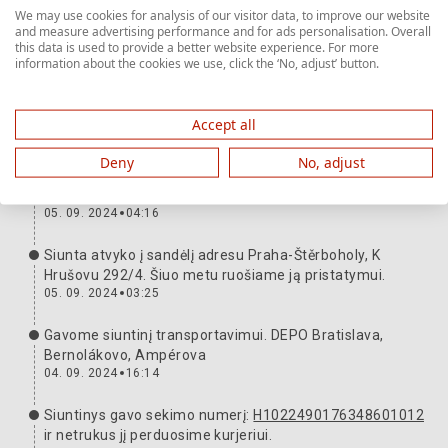
We may use cookies for analysis of our visitor data, to improve our website
and measure advertising performance and for ads personalisation. Overall
this data is used to provide a better website experience. For more
Siuntos kelias
Daugiau informacijos
information about the cookies we use, click the ‘No, adjust’ button.
Siuntinys yra su jumis. Dėkojame ir laukiame kito
karto.
Accept all
06. 09. 2024
16:53
Deny
No, adjust
Mes perdavėme siuntą vežėjui. Sekimo numeris:
H1022490176348601012
05. 09. 2024
04:16
Siunta atvyko į sandėlį adresu Praha-Štěrboholy, K
Hrušovu 292/4. Šiuo metu ruošiame ją pristatymui.
05. 09. 2024
03:25
Gavome siuntinį transportavimui. DEPO Bratislava,
Bernolákovo, Ampérova
04. 09. 2024
16:14
Siuntinys gavo sekimo numerį:
H1022490176348601012
ir netrukus jį perduosime kurjeriui.