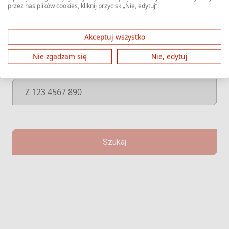
przez nas plików cookies, kliknij przycisk „Nie, edytuj”.
Wprowadź numer śledzenia paczki, który
zaczyna się od litery 'Z', po której następują
Akceptuj wszystko
cyfry.
Nie zgadzam się
Nie, edytuj
Szukaj